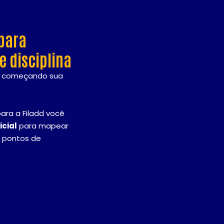
para
e disciplina
o começando sua
ara a Filadd você
icial
para mapear
e pontos de