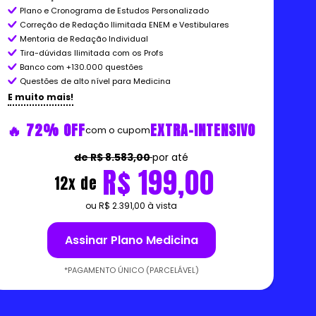
Plano e Cronograma de Estudos Personalizado
Correção de Redação Ilimitada ENEM e Vestibulares
Mentoria de Redação Individual
Tira-dúvidas Ilimitada com os Profs
Banco com +130.000 questões
Questões de alto nível para Medicina
E muito mais!
🔥 72% OFF
EXTRA-INTENSIVO
com o cupom
de R$ 8.583,00
por até
R$ 199,00
12x de
ou R$ 2.391,00 à vista
Assinar Plano Medicina
*PAGAMENTO ÚNICO (PARCELÁVEL)