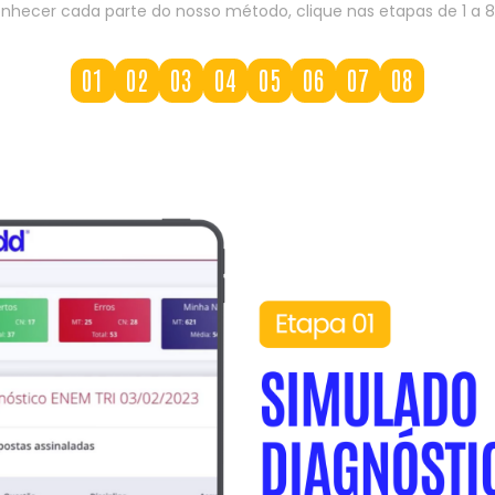
nhecer cada parte do nosso método, clique nas etapas de 1 a 8
01
02
03
04
05
06
07
08