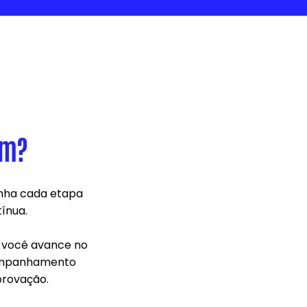
em?
nha cada etapa
ínua.
e você avance no
acompanhamento
provação.