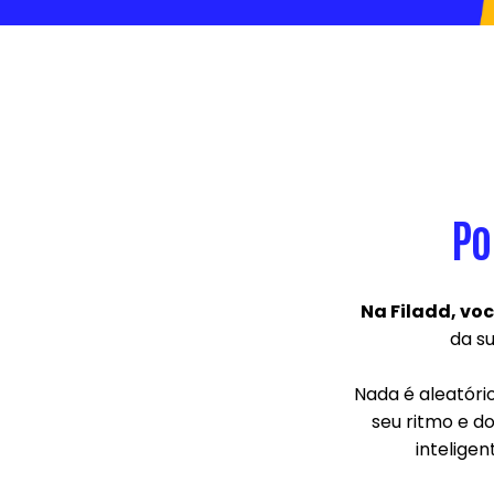
Po
Na Filadd, voc
da su
Nada é aleatóri
seu ritmo e d
inteligen