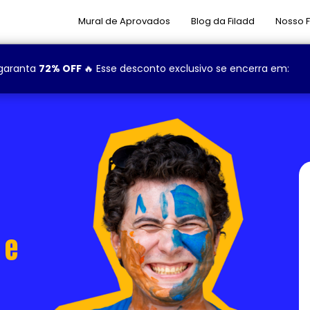
Mural de Aprovados
Blog da Filadd
Nosso 
garanta
72% OFF
🔥 Esse desconto exclusivo se encerra em:
 e