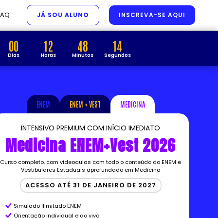
FAQ
JÁ SOU ALUNO
INSCREVA-SE AQUI
00
12
48
13
Dias
Horas
Minutos
Segundos
ENEM
ENEM + VEST
MEDICINA
INTENSIVO PREMIUM COM INÍCIO IMEDIATO
Medicina ENEM+Vest 2026
Curso completo, com videoaulas com todo o conteúdo do ENEM e
Vestibulares Estaduais aprofundado em Medicina
ACESSO ATÉ 31 DE JANEIRO DE 2027
Simulado Ilimitado ENEM
Orientação individual e ao vivo