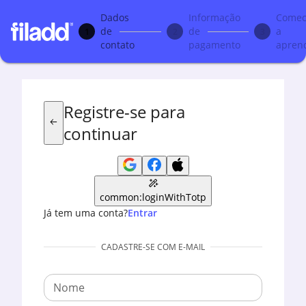
Dados
Informação
Come
de
de
a
1
2
3
contato
pagamento
apren
Registre-se para
continuar
common:loginWithTotp
Já tem uma conta?
Entrar
CADASTRE-SE COM E-MAIL
Nome